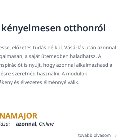
, kényelmesen otthonról
sse, előzetes tudás nélkül. Vásárlás után azonnal
rugalmasan, a saját ütemedben haladhatsz. A
spirációt is nyújt, hogy azonnal alkalmazhasd a
tésre szeretnéd használni. A modulok
lékeny és élvezetes élménnyé válik.
NAMAJOR
lása:
azonnal
, Online
tovább olvasom