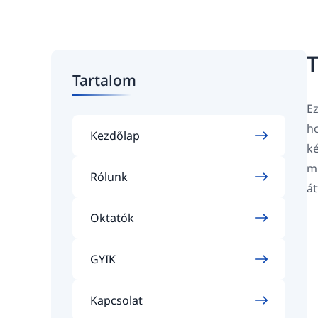
T
Tartalom
Ez
ho
Kezdőlap
ké
mi
Rólunk
át
Oktatók
GYIK
Kapcsolat