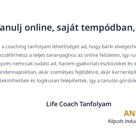
anulj online, saját tempódban
 a coaching tanfolyam lehetőséget ad, hogy bárki elvégezhe
zzáférhetsz a teljes tananyaghoz az online felületen, így 
pzés nemcsak tudást ad, hanem gyakorlati eszközöket és in
ndennapokban, akár személyes fejlődésre, akár karrierépí
tekinthetőek és logikusan felépítettek, így a tanulás gördü
Life Coach Tanfolyam
AN
Képzés indu