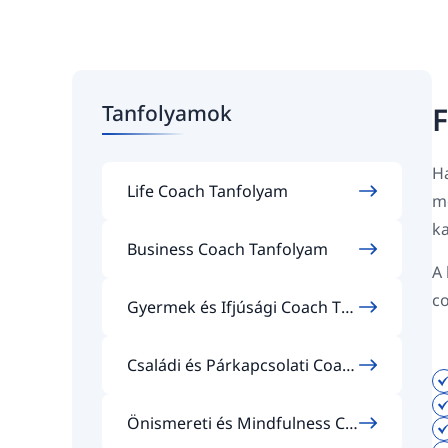
Tanfolyamok
F
Ha
Life Coach Tanfolyam
m
ka
Business Coach Tanfolyam
A 
c
Gyermek és Ifjúsági Coach Tan
folyam
Családi és Párkapcsolati Coac
h Tanfolyam
Önismereti és Mindfulness Co
ach Tanfolyam