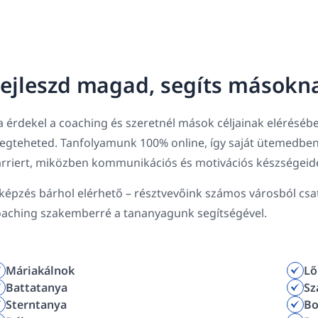
ejleszd magad, segíts másokn
 érdekel a coaching és szeretnél mások céljainak elérésébe
egteheted. Tanfolyamunk 100% online, így saját ütemedben
rriert, miközben kommunikációs és motivációs készségeidet
képzés bárhol elérhető – résztvevőink számos városból csatl
oaching szakemberré a tananyagunk segítségével.
Máriakálnok
Lő
Battatanya
Sz
Sterntanya
Bo