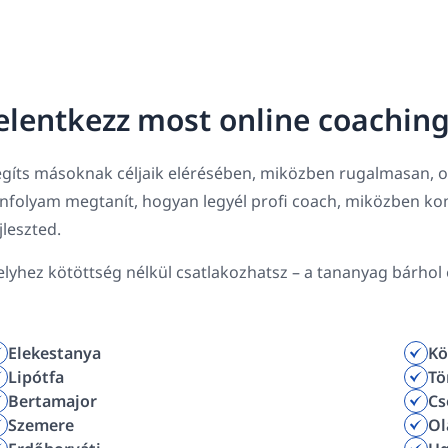
elentkezz most online coachin
gíts másoknak céljaik elérésében, miközben rugalmasan, ot
anfolyam megtanít, hogyan legyél profi coach, miközben k
jleszted.
lyhez kötöttség nélkül csatlakozhatsz – a tananyag bárhol e
Elekestanya
Kö
Lipótfa
Tö
Bertamajor
Cs
Szemere
Ol