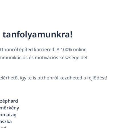
g tanfolyamunkra!
thonról építed karriered. A 100% online
ommunikációs és motivációs készségeidet
lérhető, így te is otthonról kezdheted a fejlődést!
zéphard
mörkény
omatag
aszka