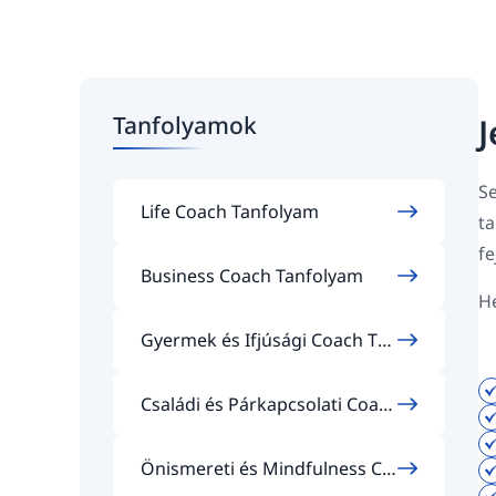
Tanfolyamok
J
Se
Life Coach Tanfolyam
t
fe
Business Coach Tanfolyam
He
Gyermek és Ifjúsági Coach Tan
folyam
Családi és Párkapcsolati Coac
h Tanfolyam
Önismereti és Mindfulness Co
ach Tanfolyam