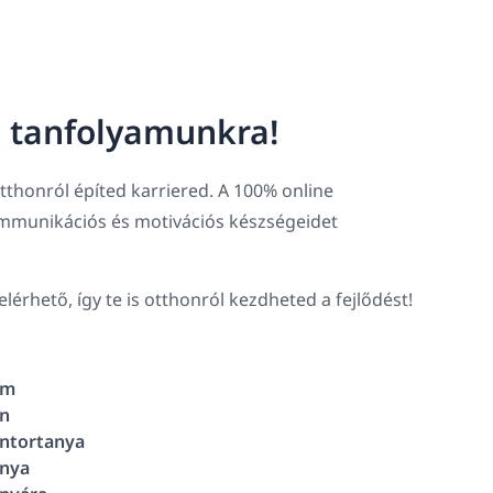
g tanfolyamunkra!
thonról építed karriered. A 100% online
ommunikációs és motivációs készségeidet
lérhető, így te is otthonról kezdheted a fejlődést!
ám
n
ntortanya
nya