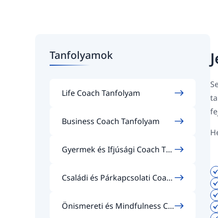
Tanfolyamok
J
Se
Life Coach Tanfolyam
t
fe
Business Coach Tanfolyam
He
Gyermek és Ifjúsági Coach Tan
folyam
Családi és Párkapcsolati Coac
h Tanfolyam
Önismereti és Mindfulness Co
ach Tanfolyam