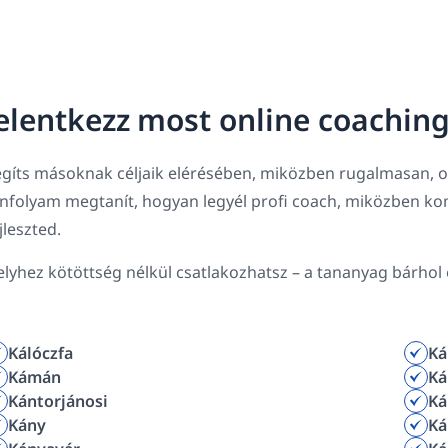
elentkezz most online coachin
gíts másoknak céljaik elérésében, miközben rugalmasan, ot
anfolyam megtanít, hogyan legyél profi coach, miközben k
jleszted.
lyhez kötöttség nélkül csatlakozhatsz – a tananyag bárhol e
Kálóczfa
K
Kámán
Ká
Kántorjánosi
Ká
Kány
Ká