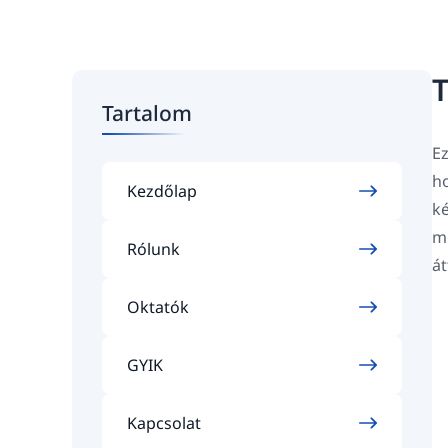
T
Tartalom
Ez
ho
Kezdőlap
ké
mi
Rólunk
át
Oktatók
GYIK
Kapcsolat