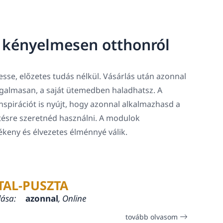
, kényelmesen otthonról
sse, előzetes tudás nélkül. Vásárlás után azonnal
rugalmasan, a saját ütemedben haladhatsz. A
spirációt is nyújt, hogy azonnal alkalmazhasd a
tésre szeretnéd használni. A modulok
lékeny és élvezetes élménnyé válik.
TAL-PUSZTA
lása:
azonnal
, Online
tovább olvasom