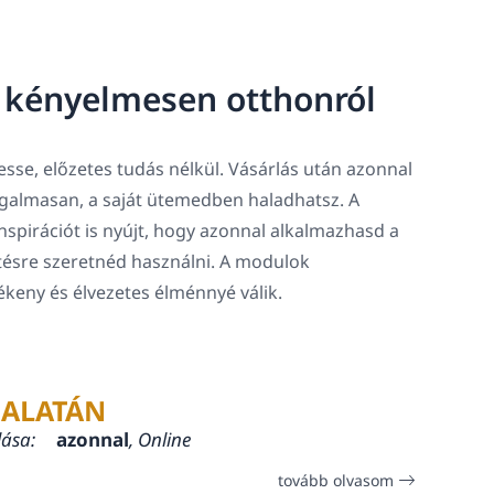
, kényelmesen otthonról
sse, előzetes tudás nélkül. Vásárlás után azonnal
rugalmasan, a saját ütemedben haladhatsz. A
spirációt is nyújt, hogy azonnal alkalmazhasd a
tésre szeretnéd használni. A modulok
lékeny és élvezetes élménnyé válik.
ALATÁN
lása:
azonnal
, Online
tovább olvasom