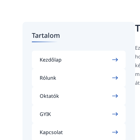
T
Tartalom
Ez
ho
Kezdőlap
ké
mi
Rólunk
át
Oktatók
GYIK
Kapcsolat