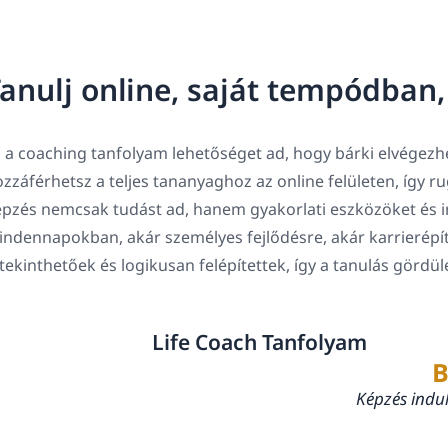
anulj online, saját tempódban
 a coaching tanfolyam lehetőséget ad, hogy bárki elvégezhe
zzáférhetsz a teljes tananyaghoz az online felületen, így 
pzés nemcsak tudást ad, hanem gyakorlati eszközöket és in
ndennapokban, akár személyes fejlődésre, akár karrierépí
tekinthetőek és logikusan felépítettek, így a tanulás gördü
Life Coach Tanfolyam
B
Képzés indu