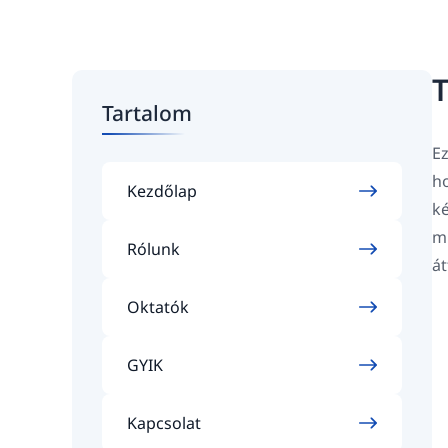
T
Tartalom
Ez
ho
Kezdőlap
ké
mi
Rólunk
át
Oktatók
GYIK
Kapcsolat