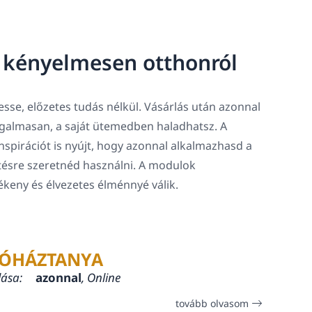
, kényelmesen otthonról
sse, előzetes tudás nélkül. Vásárlás után azonnal
rugalmasan, a saját ütemedben haladhatsz. A
spirációt is nyújt, hogy azonnal alkalmazhasd a
tésre szeretnéd használni. A modulok
lékeny és élvezetes élménnyé válik.
ÓHÁZTANYA
lása:
azonnal
, Online
tovább olvasom