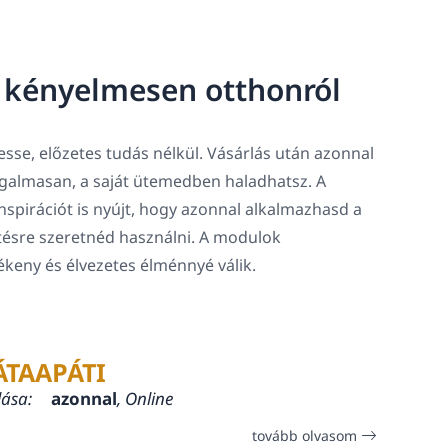
, kényelmesen otthonról
sse, előzetes tudás nélkül. Vásárlás után azonnal
rugalmasan, a saját ütemedben haladhatsz. A
spirációt is nyújt, hogy azonnal alkalmazhasd a
tésre szeretnéd használni. A modulok
lékeny és élvezetes élménnyé válik.
ÁTAAPÁTI
lása:
azonnal
, Online
tovább olvasom