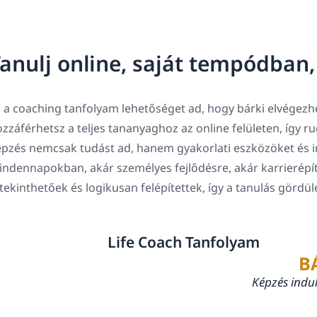
anulj online, saját tempódban
 a coaching tanfolyam lehetőséget ad, hogy bárki elvégezhe
zzáférhetsz a teljes tananyaghoz az online felületen, így 
pzés nemcsak tudást ad, hanem gyakorlati eszközöket és in
ndennapokban, akár személyes fejlődésre, akár karrierépí
tekinthetőek és logikusan felépítettek, így a tanulás gördü
Life Coach Tanfolyam
B
Képzés indu