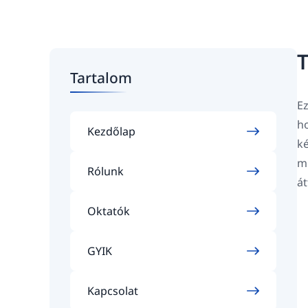
T
Tartalom
Ez
ho
Kezdőlap
ké
mi
Rólunk
át
Oktatók
GYIK
Kapcsolat