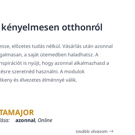
, kényelmesen otthonról
sse, előzetes tudás nélkül. Vásárlás után azonnal
rugalmasan, a saját ütemedben haladhatsz. A
spirációt is nyújt, hogy azonnal alkalmazhasd a
tésre szeretnéd használni. A modulok
lékeny és élvezetes élménnyé válik.
TAMAJOR
lása:
azonnal
, Online
tovább olvasom