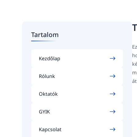
T
Tartalom
Ez
ho
Kezdőlap
ké
mi
Rólunk
át
Oktatók
GYIK
Kapcsolat