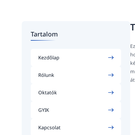
T
Tartalom
Ez
ho
Kezdőlap
ké
mi
Rólunk
át
Oktatók
GYIK
Kapcsolat