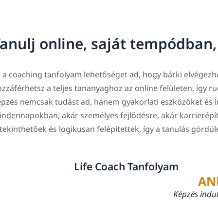
anulj online, saját tempódban
 a coaching tanfolyam lehetőséget ad, hogy bárki elvégezhe
zzáférhetsz a teljes tananyaghoz az online felületen, így 
pzés nemcsak tudást ad, hanem gyakorlati eszközöket és in
ndennapokban, akár személyes fejlődésre, akár karrierépí
tekinthetőek és logikusan felépítettek, így a tanulás gördü
Life Coach Tanfolyam
AN
Képzés indu