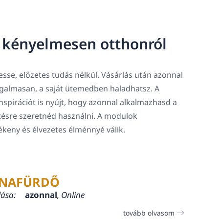
, kényelmesen otthonról
sse, előzetes tudás nélkül. Vásárlás után azonnal
rugalmasan, a saját ütemedben haladhatsz. A
spirációt is nyújt, hogy azonnal alkalmazhasd a
tésre szeretnéd használni. A modulok
lékeny és élvezetes élménnyé válik.
NAFÜRDŐ
lása:
azonnal
, Online
tovább olvasom