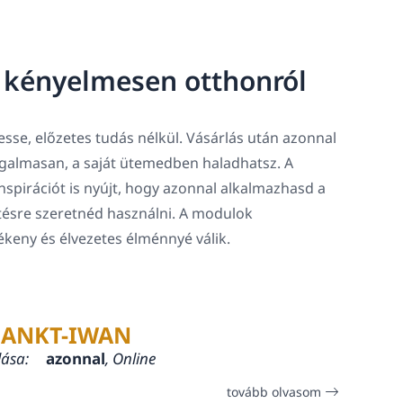
, kényelmesen otthonról
sse, előzetes tudás nélkül. Vásárlás után azonnal
rugalmasan, a saját ütemedben haladhatsz. A
spirációt is nyújt, hogy azonnal alkalmazhasd a
tésre szeretnéd használni. A modulok
lékeny és élvezetes élménnyé válik.
SANKT-IWAN
lása:
azonnal
, Online
tovább olvasom