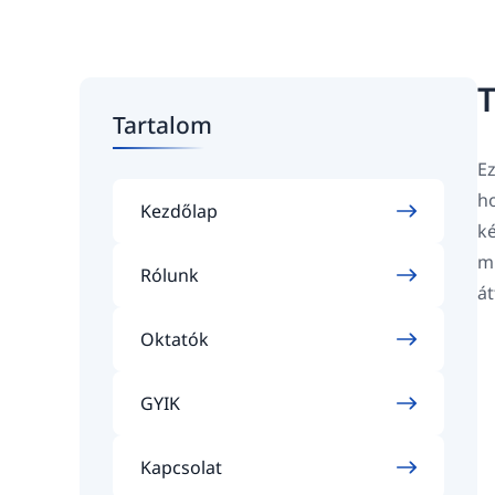
T
Tartalom
Ez
ho
Kezdőlap
ké
mi
Rólunk
át
Oktatók
GYIK
Kapcsolat