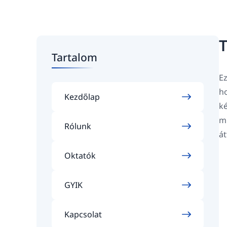
T
Tartalom
Ez
ho
Kezdőlap
ké
mi
Rólunk
át
Oktatók
GYIK
Kapcsolat