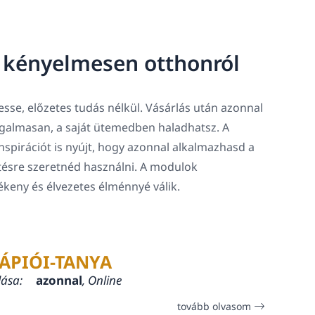
, kényelmesen otthonról
sse, előzetes tudás nélkül. Vásárlás után azonnal
rugalmasan, a saját ütemedben haladhatsz. A
spirációt is nyújt, hogy azonnal alkalmazhasd a
tésre szeretnéd használni. A modulok
lékeny és élvezetes élménnyé válik.
ÁPIÓI-TANYA
lása:
azonnal
, Online
tovább olvasom