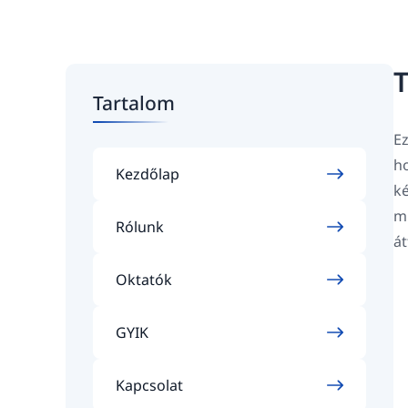
T
Tartalom
Ez
ho
Kezdőlap
ké
mi
Rólunk
át
Oktatók
GYIK
Kapcsolat