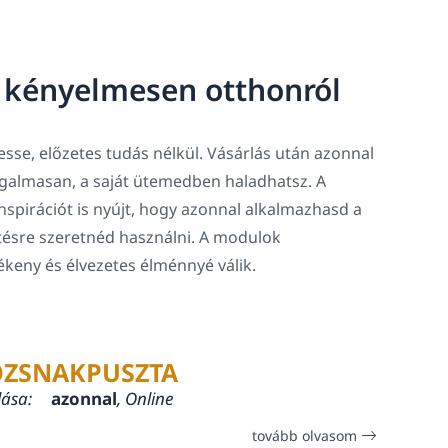
, kényelmesen otthonról
sse, előzetes tudás nélkül. Vásárlás után azonnal
rugalmasan, a saját ütemedben haladhatsz. A
spirációt is nyújt, hogy azonnal alkalmazhasd a
tésre szeretnéd használni. A modulok
lékeny és élvezetes élménnyé válik.
ZSNAKPUSZTA
lása:
azonnal
, Online
tovább olvasom