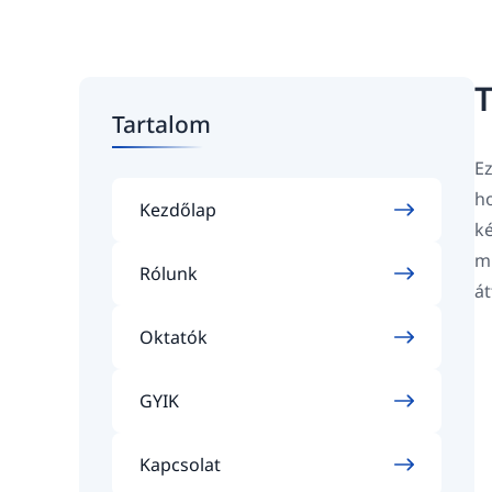
T
Tartalom
Ez
ho
Kezdőlap
ké
mi
Rólunk
át
Oktatók
GYIK
Kapcsolat