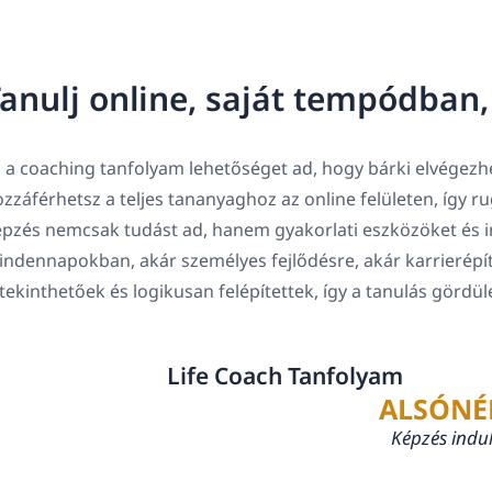
anulj online, saját tempódban
 a coaching tanfolyam lehetőséget ad, hogy bárki elvégezhe
zzáférhetsz a teljes tananyaghoz az online felületen, így 
pzés nemcsak tudást ad, hanem gyakorlati eszközöket és in
ndennapokban, akár személyes fejlődésre, akár karrierépí
tekinthetőek és logikusan felépítettek, így a tanulás gördü
Life Coach Tanfolyam
ALSÓNÉ
Képzés indu