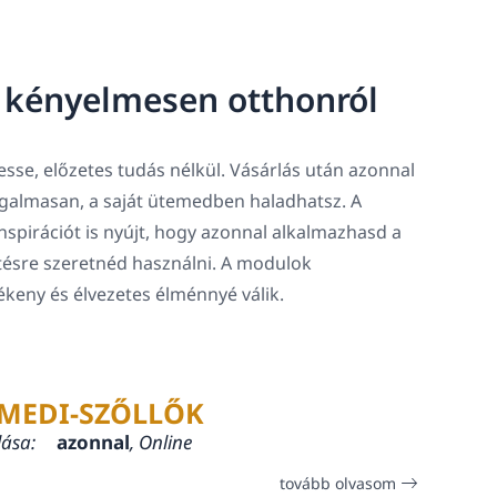
, kényelmesen otthonról
sse, előzetes tudás nélkül. Vásárlás után azonnal
rugalmasan, a saját ütemedben haladhatsz. A
spirációt is nyújt, hogy azonnal alkalmazhasd a
tésre szeretnéd használni. A modulok
lékeny és élvezetes élménnyé válik.
MEDI-SZŐLLŐK
lása:
azonnal
, Online
tovább olvasom