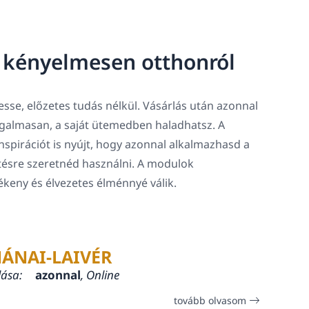
, kényelmesen otthonról
sse, előzetes tudás nélkül. Vásárlás után azonnal
rugalmasan, a saját ütemedben haladhatsz. A
spirációt is nyújt, hogy azonnal alkalmazhasd a
tésre szeretnéd használni. A modulok
lékeny és élvezetes élménnyé válik.
ÁNAI-LAIVÉR
lása:
azonnal
, Online
tovább olvasom