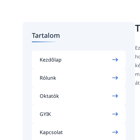
T
Tartalom
Ez
ho
Kezdőlap
ké
mi
Rólunk
át
Oktatók
GYIK
Kapcsolat