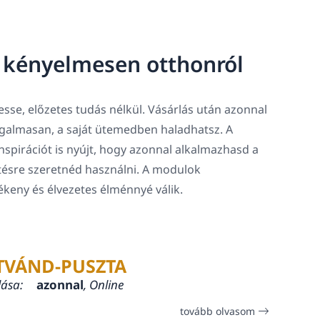
, kényelmesen otthonról
sse, előzetes tudás nélkül. Vásárlás után azonnal
rugalmasan, a saját ütemedben haladhatsz. A
spirációt is nyújt, hogy azonnal alkalmazhasd a
tésre szeretnéd használni. A modulok
lékeny és élvezetes élménnyé válik.
TVÁND-PUSZTA
lása:
azonnal
, Online
tovább olvasom