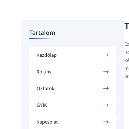
T
Tartalom
Ez
ho
Kezdőlap
ké
mi
Rólunk
át
Oktatók
GYIK
Kapcsolat