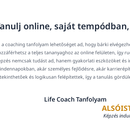
anulj online, saját tempódban
 a coaching tanfolyam lehetőséget ad, hogy bárki elvégezhe
zzáférhetsz a teljes tananyaghoz az online felületen, így 
pzés nemcsak tudást ad, hanem gyakorlati eszközöket és in
ndennapokban, akár személyes fejlődésre, akár karrierépí
tekinthetőek és logikusan felépítettek, így a tanulás gördü
Life Coach Tanfolyam
ALSÓIS
Képzés indu