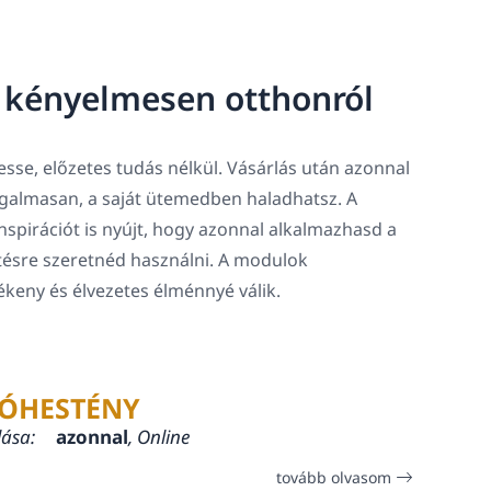
, kényelmesen otthonról
sse, előzetes tudás nélkül. Vásárlás után azonnal
rugalmasan, a saját ütemedben haladhatsz. A
spirációt is nyújt, hogy azonnal alkalmazhasd a
tésre szeretnéd használni. A modulok
lékeny és élvezetes élménnyé válik.
ÓHESTÉNY
lása:
azonnal
, Online
tovább olvasom