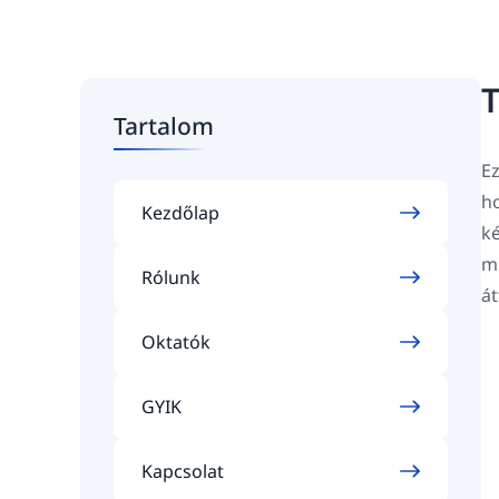
T
Tartalom
Ez
ho
Kezdőlap
ké
mi
Rólunk
át
Oktatók
GYIK
Kapcsolat