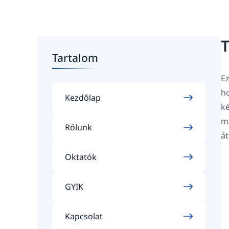
T
Tartalom
Ez
ho
Kezdőlap
ké
mi
Rólunk
át
Oktatók
GYIK
Kapcsolat