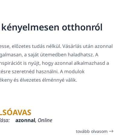
, kényelmesen otthonról
sse, előzetes tudás nélkül. Vásárlás után azonnal
rugalmasan, a saját ütemedben haladhatsz. A
spirációt is nyújt, hogy azonnal alkalmazhasd a
tésre szeretnéd használni. A modulok
lékeny és élvezetes élménnyé válik.
LSÓAVAS
lása:
azonnal
, Online
tovább olvasom