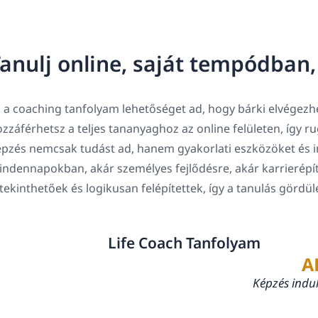
anulj online, saját tempódban
 a coaching tanfolyam lehetőséget ad, hogy bárki elvégezhe
zzáférhetsz a teljes tananyaghoz az online felületen, így 
pzés nemcsak tudást ad, hanem gyakorlati eszközöket és in
ndennapokban, akár személyes fejlődésre, akár karrierépí
tekinthetőek és logikusan felépítettek, így a tanulás gördü
Life Coach Tanfolyam
A
Képzés indu