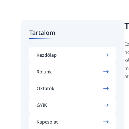
T
Tartalom
Ez
ho
Kezdőlap
ké
mi
Rólunk
át
Oktatók
GYIK
Kapcsolat