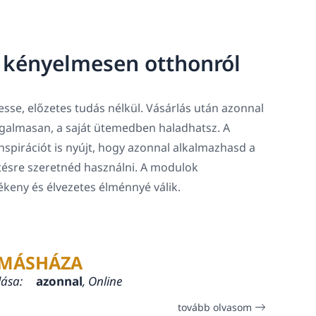
, kényelmesen otthonról
sse, előzetes tudás nélkül. Vásárlás után azonnal
rugalmasan, a saját ütemedben haladhatsz. A
spirációt is nyújt, hogy azonnal alkalmazhasd a
tésre szeretnéd használni. A modulok
lékeny és élvezetes élménnyé válik.
MÁSHÁZA
lása:
azonnal
, Online
tovább olvasom