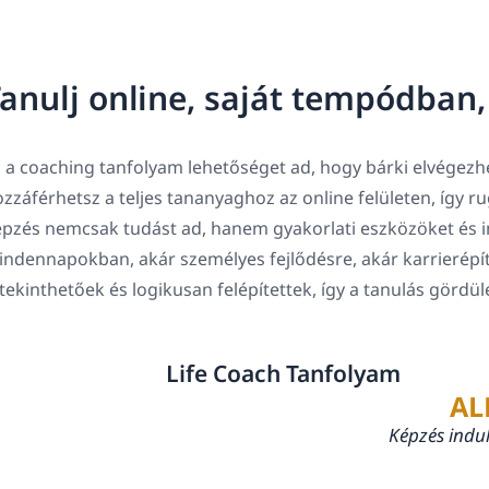
anulj online, saját tempódban
 a coaching tanfolyam lehetőséget ad, hogy bárki elvégezhe
zzáférhetsz a teljes tananyaghoz az online felületen, így 
pzés nemcsak tudást ad, hanem gyakorlati eszközöket és in
ndennapokban, akár személyes fejlődésre, akár karrierépí
tekinthetőek és logikusan felépítettek, így a tanulás gördü
Life Coach Tanfolyam
AL
Képzés indu