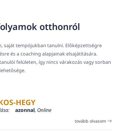
folyamok otthonról
, saját tempójukban tanulni. Előképzettségre
tésre és a coaching alapjainak elsajátítására.
tanulói felületen, így nincs várakozás vagy sorban
 lehetősége.
KOS-HEGY
lása:
azonnal
, Online
tovább olvasom