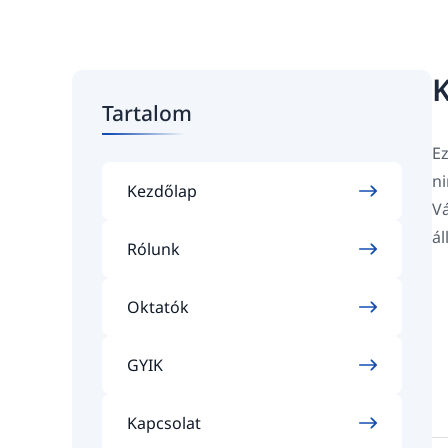
K
Tartalom
Ez
ni
Kezdőlap
Vá
ál
Rólunk
Oktatók
GYIK
Kapcsolat