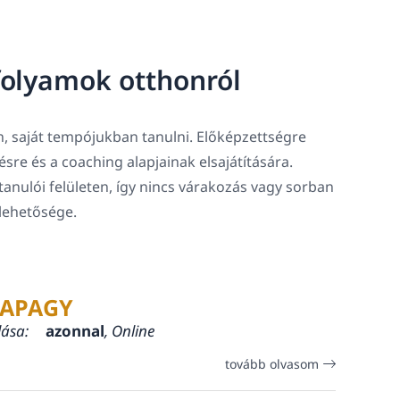
folyamok otthonról
, saját tempójukban tanulni. Előképzettségre
tésre és a coaching alapjainak elsajátítására.
tanulói felületen, így nincs várakozás vagy sorban
 lehetősége.
APAGY
lása:
azonnal
, Online
tovább olvasom