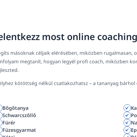
elentkezz most online coachin
gíts másoknak céljaik elérésében, miközben rugalmasan, ot
anfolyam megtanít, hogyan legyél profi coach, miközben k
jleszted.
lyhez kötöttség nélkül csatlakozhatsz – a tananyag bárhol e
Bőgőtanya
Ka
Schwarcszőllő
Po
Fürér
Na
Füzesgyarmat
Ep