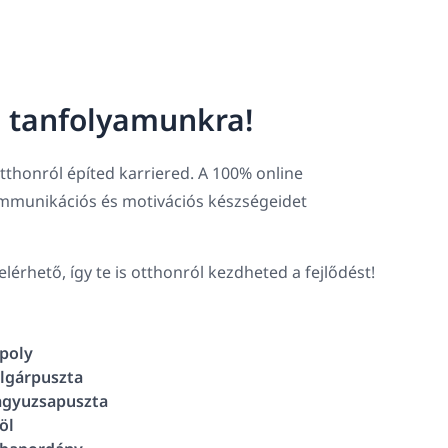
g tanfolyamunkra!
thonról építed karriered. A 100% online
ommunikációs és motivációs készségeidet
lérhető, így te is otthonról kezdheted a fejlődést!
poly
lgárpuszta
gyuzsapuszta
öl