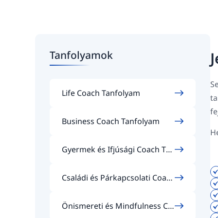
Tanfolyamok
J
Se
Life Coach Tanfolyam
t
fe
Business Coach Tanfolyam
He
Gyermek és Ifjúsági Coach Tan
folyam
Családi és Párkapcsolati Coac
h Tanfolyam
Önismereti és Mindfulness Co
ach Tanfolyam